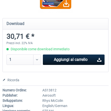
OMSI 2 Add-on Thüringer Wald
OMSI 2 Add-on Berlin Line
Download
30,71 € *
30,75 € *
20,45 € *
Prezzi incl. 22% IVA
Disponibile come download immediato
Aggiungi al carrello
Ricorda
Numero Ordine:
AS13812
Publisher:
Aerosoft
Sviluppatore:
Rhys McColin
Lingua:
English/German