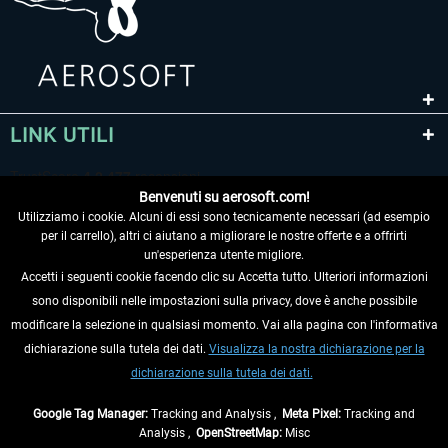
LINK UTILI
Benvenuti su aerosoft.com!
Utilizziamo i cookie. Alcuni di essi sono tecnicamente necessari (ad esempio
per il carrello), altri ci aiutano a migliorare le nostre offerte e a offrirti
un'esperienza utente migliore.
Accetti i seguenti cookie facendo clic su Accetta tutto. Ulteriori informazioni
sono disponibili nelle impostazioni sulla privacy, dove è anche possibile
RECEDERE DAL CONTRATTO
modificare la selezione in qualsiasi momento. Vai alla pagina con l'informativa
dichiarazione sulla tutela dei dati.
Visualizza la nostra dichiarazione per la
INFORMAZIONI
dichiarazione sulla tutela dei dati.
NON PERDETEVI LE ULTIME NOTIZIE
Google Tag Manager:
Tracking and Analysis ,
Meta Pixel:
Tracking and
Analysis ,
OpenStreetMap:
Misc