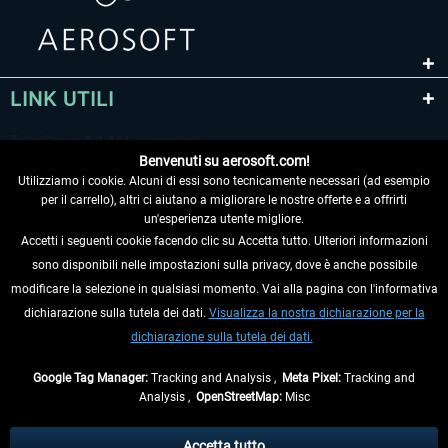
LINK UTILI
Benvenuti su aerosoft.com!
Utilizziamo i cookie. Alcuni di essi sono tecnicamente necessari (ad esempio
per il carrello), altri ci aiutano a migliorare le nostre offerte e a offrirti
un'esperienza utente migliore.
Accetti i seguenti cookie facendo clic su Accetta tutto. Ulteriori informazioni
sono disponibili nelle impostazioni sulla privacy, dove è anche possibile
RECEDERE DAL CONTRATTO
modificare la selezione in qualsiasi momento. Vai alla pagina con l'informativa
dichiarazione sulla tutela dei dati.
Visualizza la nostra dichiarazione per la
INFORMAZIONI
dichiarazione sulla tutela dei dati.
NON PERDETEVI LE ULTIME NOTIZIE
Google Tag Manager:
Tracking and Analysis ,
Meta Pixel:
Tracking and
Analysis ,
OpenStreetMap:
Misc
* Tutti i prezzi sono indicati al netto di Iva e
spese di spedizione
ed
eventualmente le spese di spedizione, se non diversamente descritto.
Accetta tutto