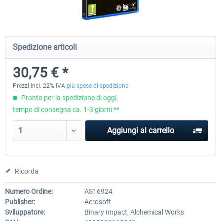
Launch Discount
Emergency Call - The Firefighting
Global Rescue
Spedizione articoli
Simulation 3
30,75 € *
25,62 € *
23,06 € *
25,62 € *
Prezzi incl. 22% IVA
più spese di spedizione
Pronto per la spedizione di oggi,
tempo di consegna ca. 1-3 giorni **
Aggiungi al carrello
Ricorda
Numero Ordine:
AS16924
Publisher:
Aerosoft
Sviluppatore:
Binary Impact, Alchemical Works