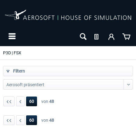
P3D | FSX
Filtern
60
von
48
60
von
48