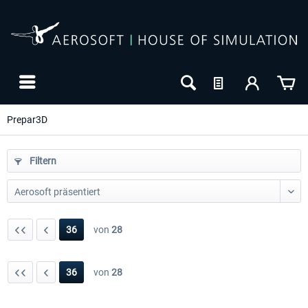
Prepar3D
Filtern
36
von
28
36
von
28