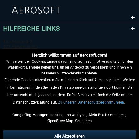
HILFREICHE LINKS
Herzlich willkommen auf aerosoft.com!
Wir verwenden Cookies. Einige davon sind technisch notwendig (z.B. für den
Warenkorb), andere helfen uns, unser Angebot zu verbessern und Ihnen ein
besseres Nutzererlebnis zu bieten.
Folgende Cookies akzeptieren Sie mit einem Klick auf Alle akzeptieren. Weitere
VERTRAG WIDERRUFEN
Informationen finden Sie in den Privatsphäre-Einstellungen, dort können Sie
Ihre Auswahl auch jederzeit ändern. Rufen Sie dazu einfach die Seite mit der
INFORMATIONEN
Datenschutzerklärung auf.
Zu unseren Datenschutzbestimmungen.
NICHTS MEHR VERPASSEN
Google Tag Manager:
Tracking und Analyse ,
Meta Pixel:
Sonstiges ,
OpenStreetMap:
Sonstiges
* Alle Preise inkl. gesetzl. Mehrwertsteuer zzgl.
Versandkosten
, wenn nicht
anders beschrieben.
Alle Akzeptieren