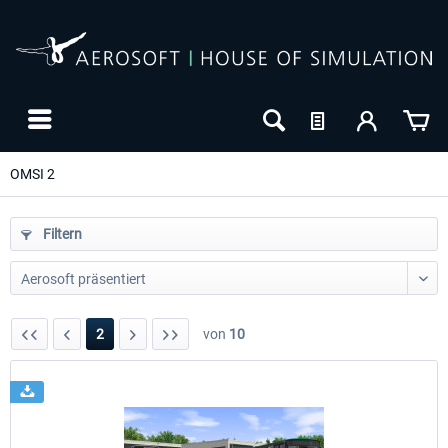
OMSI 2
Filtern
2
von
10