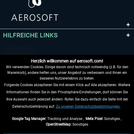
HILFREICHE LINKS
Herzlich willkommen auf aerosoft.com!
Wir verwenden Cookies. Einige davon sind technisch notwendig (z.B. für den
Warenkorb), andere helfen uns, unser Angebot zu verbessern und Ihnen ein
besseres Nutzererlebnis zu bieten.
Folgende Cookies akzeptieren Sie mit einem Klick auf Alle akzeptieren. Weitere
VERTRAG WIDERRUFEN
Informationen finden Sie in den Privatsphäre-Einstellungen, dort können Sie
Ihre Auswahl auch jederzeit ändern. Rufen Sie dazu einfach die Seite mit der
INFORMATIONEN
Datenschutzerklärung auf.
Zu unseren Datenschutzbestimmungen.
NICHTS MEHR VERPASSEN
Google Tag Manager:
Tracking und Analyse ,
Meta Pixel:
Sonstiges ,
OpenStreetMap:
Sonstiges
* Alle Preise inkl. gesetzl. Mehrwertsteuer zzgl.
Versandkosten
, wenn nicht