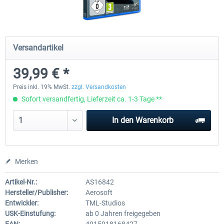
Fernbus Simulator
Train Simulator Classic
Versandartikel
39,99 € *
29,95 € *
29,99 € *
Preis inkl. 19% MwSt.
zzgl. Versandkosten
Sofort versandfertig, Lieferzeit ca. 1-3 Tage **
In den
Warenkorb
Merken
Artikel-Nr.:
AS16842
Hersteller/Publisher:
Aerosoft
Entwickler:
TML-Studios
USK-Einstufung:
ab 0 Jahren freigegeben