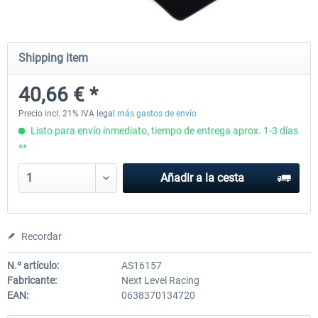
Honeycomb - Flight Sim USB Hub
CockpitCrafters - Under-Des
Shipping item
40,66 € *
55,91 € *
50,83 € *
40,66 € *
Precio incl. 21% IVA legal
más gastos de envío
Listo para envío inmediato, tiempo de entrega aprox. 1-3 días
**
Añadir a la cesta
Recordar
N.º artículo:
AS16157
Fabricante:
Next Level Racing
EAN:
0638370134720