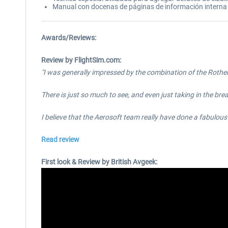
Manual con docenas de páginas de información interna so
Awards/Reviews:
Review by FlightSim.com:
"I was generally impressed by the combination of the Rothe
There is just so much to see, and even just taking in the b
I believe that the Aerosoft team really have done a fabulous
Read review
First look & Review by British Avgeek: