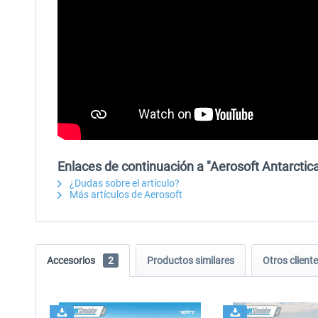
Enlaces de continuación a "Aerosoft Antarctica
¿Dudas sobre el artículo?
Más artículos de Aerosoft
Accesorios
2
Productos similares
Otros clien