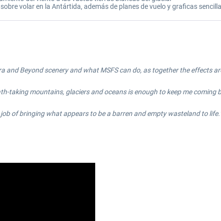
bre volar en la Antártida, además de planes de vuelo y graficas sencilla
ra and Beyond scenery and what MSFS can do, as together the effects are
reath-taking mountains, glaciers and oceans is enough to keep me coming 
 job of bringing what appears to be a barren and empty wasteland to life.