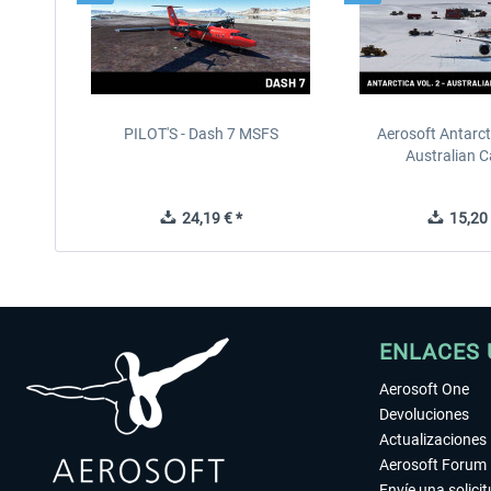
PILOT'S - Dash 7 MSFS
Aerosoft Antarcti
Australian C
24,19 € *
15,20 
ENLACES 
Aerosoft One
Devoluciones
Actualizaciones
Aerosoft Forum
Envíe una solici