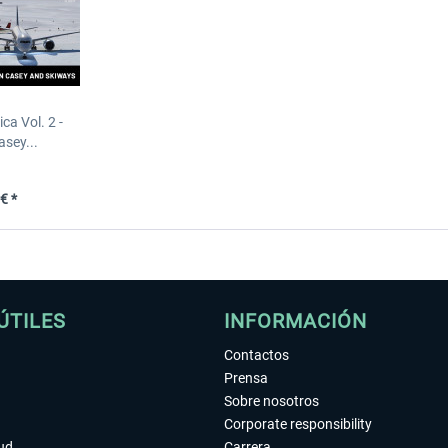
ca Vol. 2 -
asey...
€ *
ÚTILES
INFORMACIÓN
Contactos
Prensa
Sobre nosotros
Corporate responsibility
tud
Carrera