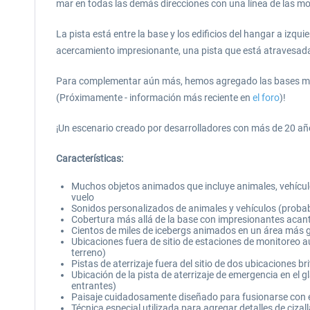
mar en todas las demás direcciones con una línea de las mo
La pista está entre la base y los edificios del hangar a iz
acercamiento impresionante, una pista que está atravesad
Para complementar aún más, hemos agregado las bases muy r
(Próximamente - información más reciente en
el foro
)!
¡Un escenario creado por desarrolladores con más de 20 año
Características:
Muchos objetos animados que incluye animales, vehículo
vuelo
Sonidos personalizados de animales y vehículos (proba
Cobertura más allá de la base con impresionantes acant
Cientos de miles de icebergs animados en un área más 
Ubicaciones fuera de sitio de estaciones de monitoreo a
terreno)
Pistas de aterrizaje fuera del sitio de dos ubicaciones 
Ubicación de la pista de aterrizaje de emergencia en el g
entrantes)
Paisaje cuidadosamente diseñado para fusionarse con el
Técnica especial utilizada para agregar detalles de cizall