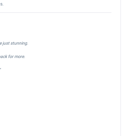
s.
 just stunning.
back for more.
"