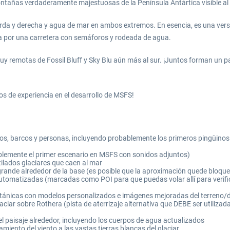
ntañas verdaderamente majestuosas de la Península Antártica visible al 
quierda y derecha y agua de mar en ambos extremos. En esencia, es una ver
a por una carretera con semáforos y rodeada de agua.
emotas de Fossil Bluff y Sky Blu aún más al sur. ¡Juntos forman un pati
s de experiencia en el desarrollo de MSFS!
s, barcos y personas, incluyendo probablemente los primeros pingüinos 
blemente el primer escenario en MSFS con sonidos adjuntos)
ilados glaciares que caen al mar
grande alrededor de la base (es posible que la aproximación quede bloq
utomatizadas (marcadas como POI para que puedas volar allí para verific
británicas con modelos personalizados e imágenes mejoradas del terreno/da
laciar sobre Rothera (pista de aterrizaje alternativa que DEBE ser utilizad
 paisaje alrededor, incluyendo los cuerpos de agua actualizados
amiento del viento a las vastas tierras blancas del glaciar