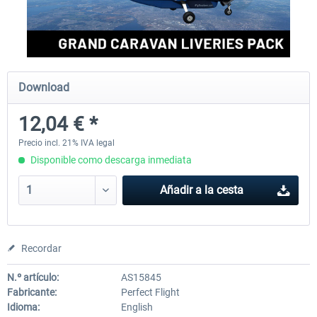
rkApps - FSRealistic Pro MSFS
Aerosoft Tool Simple Traf
Download
33,88 € *
15,13 € *
12,04 € *
Precio incl. 21% IVA legal
Disponible como descarga inmediata
Añadir a la cesta
Recordar
N.º artículo:
AS15845
Fabricante:
Perfect Flight
Idioma:
English