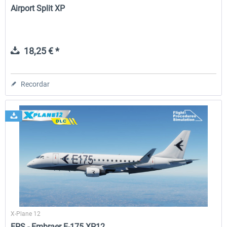
Airport Split XP
18,25 € *
Recordar
X-Plane 12
FPS - Embraer E-175 XP12