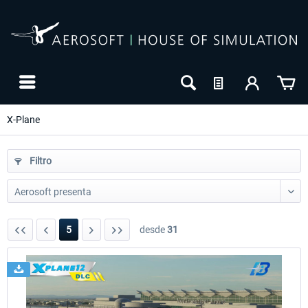
X-Plane
Filtro
5
desde
31