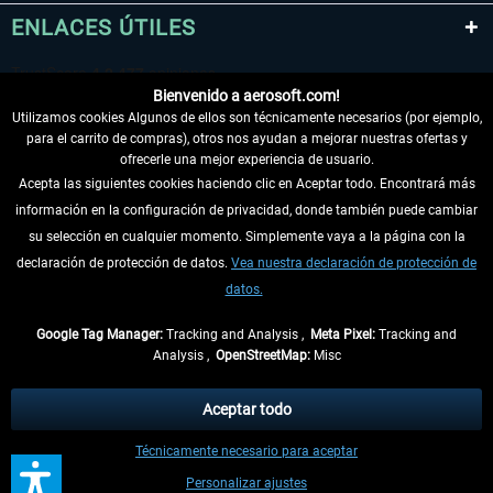
ENLACES ÚTILES
Bienvenido a aerosoft.com!
Utilizamos cookies Algunos de ellos son técnicamente necesarios (por ejemplo,
para el carrito de compras), otros nos ayudan a mejorar nuestras ofertas y
ofrecerle una mejor experiencia de usuario.
Acepta las siguientes cookies haciendo clic en Aceptar todo. Encontrará más
información en la configuración de privacidad, donde también puede cambiar
DESISTIR DEL CONTRATO
su selección en cualquier momento. Simplemente vaya a la página con la
declaración de protección de datos.
Vea nuestra declaración de protección de
INFORMACIÓN
datos.
NO SE PIERDA LAS ÚLTIMAS NOTICIAS
Google Tag Manager:
Tracking and Analysis ,
Meta Pixel:
Tracking and
Analysis ,
OpenStreetMap:
Misc
* Todos los precios, incl. el IVA legal y
gastos de envío
así como las posibles
tasas de recepción si no se describe lo contrario
Aceptar todo
** De aplicación a envíos dentro de Alemania. Los plazos de envío para los
Técnicamente necesario para aceptar
demás países se pueden consultar en la
información de envío
.
Personalizar ajustes