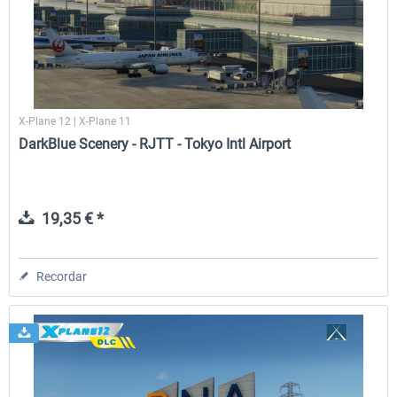
Traffic Global for X-Plane 12/11
X-Plane.org - King Air 350
(Windows)
X-Plane 12 | X-Plane 11
45,32 € *
54,86 € *
DarkBlue Scenery - RJTT - Tokyo Intl Airport
19,35 € *
Recordar