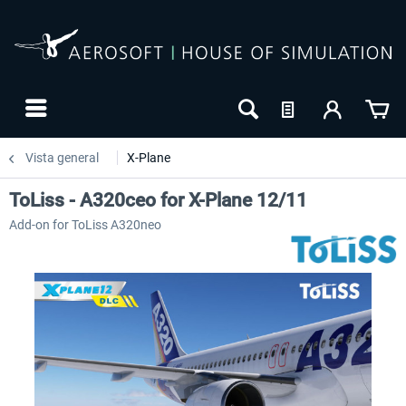
Vista general
X-Plane
ToLiss - A320ceo for X-Plane 12/11
Add-on for ToLiss A320neo