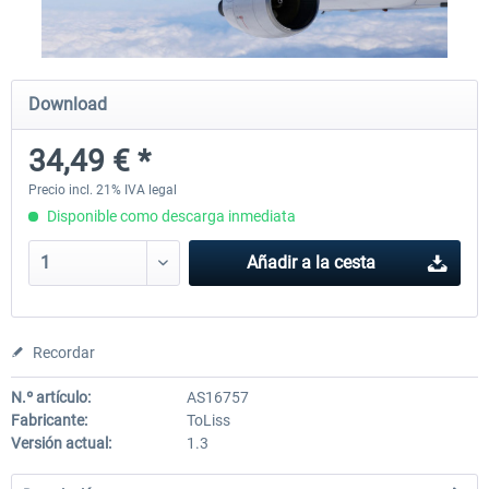
Traffic Global for X-Plane 12/11
X-Plane.org - King Air 350
Download
(Windows)
34,49 € *
45,32 € *
54,86 € *
Precio incl. 21% IVA legal
Disponible como descarga inmediata
Añadir a la cesta
Recordar
N.º artículo:
AS16757
Fabricante:
ToLiss
Versión actual:
1.3