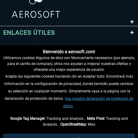
ENLACES ÚTILES
Bienvenido a aerosoft.com!
Utilizamos cookies Algunos de ellos son técnicamente necesarios (por ejemplo,
para el carrito de compras), otros nos ayudan a mejorar nuestras ofertas y
ofrecerle una mejor experiencia de usuario.
Acepta las siguientes cookies haciendo clic en Aceptar todo. Encontrará más
información en la configuración de privacidad, donde también puede cambiar
DESISTIR DEL CONTRATO
su selección en cualquier momento. Simplemente vaya a la página con la
declaración de protección de datos.
Vea nuestra declaración de protección de
INFORMACIÓN
datos.
NO SE PIERDA LAS ÚLTIMAS NOTICIAS
Google Tag Manager:
Tracking and Analysis ,
Meta Pixel:
Tracking and
Analysis ,
OpenStreetMap:
Misc
* Todos los precios, incl. el IVA legal y
gastos de envío
así como las posibles