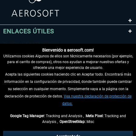
ENLACES ÚTILES
Bienvenido a aerosoft.com!
Utilizamos cookies Algunos de ellos son técnicamente necesarios (por ejemplo,
para el carrito de compras), otros nos ayudan a mejorar nuestras ofertas y
ofrecerle una mejor experiencia de usuario.
Acepta las siguientes cookies haciendo clic en Aceptar todo. Encontrará más
información en la configuración de privacidad, donde también puede cambiar
DESISTIR DEL CONTRATO
su selección en cualquier momento. Simplemente vaya a la página con la
declaración de protección de datos.
Vea nuestra declaración de protección de
INFORMACIÓN
datos.
NO SE PIERDA LAS ÚLTIMAS NOTICIAS
Google Tag Manager:
Tracking and Analysis ,
Meta Pixel:
Tracking and
Analysis ,
OpenStreetMap:
Misc
* Todos los precios, incl. el IVA legal y
gastos de envío
así como las posibles
tasas de recepción si no se describe lo contrario