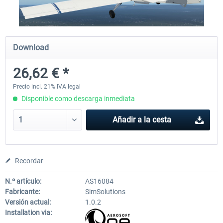
X-Plane.org - King Air 350 XP12
X-Plane.org - Cessna 172M 
Download
Series XP12
26,62 € *
54,86 € *
33,50 € *
Precio incl. 21% IVA legal
Disponible como descarga inmediata
Añadir a la cesta
Recordar
N.º artículo:
AS16084
Fabricante:
SimSolutions
Versión actual:
1.0.2
Installation via: