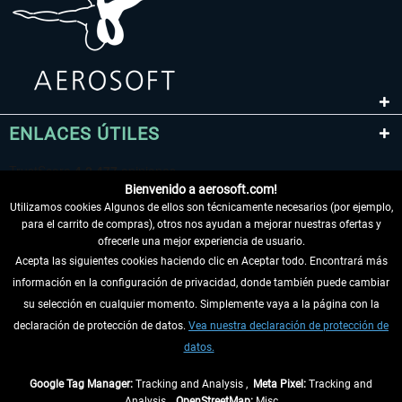
ENLACES ÚTILES
Bienvenido a aerosoft.com!
Utilizamos cookies Algunos de ellos son técnicamente necesarios (por ejemplo,
para el carrito de compras), otros nos ayudan a mejorar nuestras ofertas y
ofrecerle una mejor experiencia de usuario.
Acepta las siguientes cookies haciendo clic en Aceptar todo. Encontrará más
información en la configuración de privacidad, donde también puede cambiar
DESISTIR DEL CONTRATO
su selección en cualquier momento. Simplemente vaya a la página con la
declaración de protección de datos.
Vea nuestra declaración de protección de
INFORMACIÓN
datos.
NO SE PIERDA LAS ÚLTIMAS NOTICIAS
Google Tag Manager:
Tracking and Analysis ,
Meta Pixel:
Tracking and
Analysis ,
OpenStreetMap:
Misc