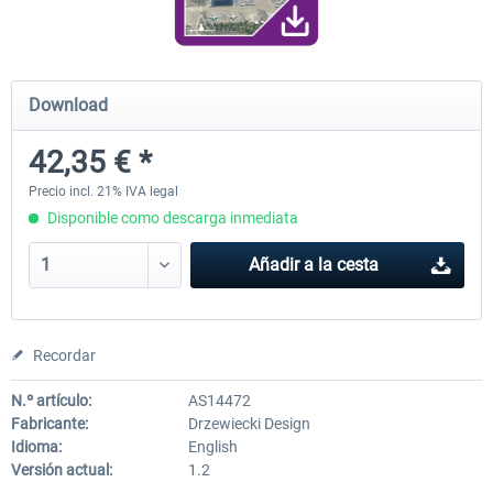
FunnerFlight - KSAN, KNZY & Naval
Saint Croix XP
Download
Base San...
42,35 € *
20,29 € *
25,20 € *
Precio incl. 21% IVA legal
Disponible como descarga inmediata
Añadir a la cesta
Recordar
N.º artículo:
AS14472
Fabricante:
Drzewiecki Design
Idioma:
English
Versión actual:
1.2