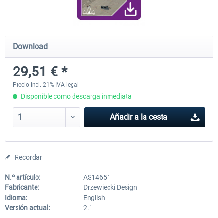
Airport Berlin Brandenburg V2 XP
Airport Zurich V2.0 XP
Download
29,51 € *
30,45 € *
26,39 € *
Precio incl. 21% IVA legal
Disponible como descarga inmediata
Añadir a la cesta
Recordar
N.º artículo:
AS14651
Fabricante:
Drzewiecki Design
Idioma:
English
Versión actual:
2.1