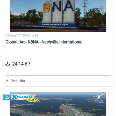
FunnerFlight - KSAN, KNZY & Naval
Saint Croix XP
Base San...
X-Plane 11 | X-Plane 12
20,29 € *
25,20 € *
Globall Art - KBNA - Nashville International...
24,14 € *
Recordar