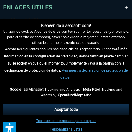
ENLACES ÚTILES
Bienvenido a aerosoft.com!
Utilizamos cookies Algunos de ellos son técnicamente necesarios (por ejemplo,
para el carrito de compras), otros nos ayudan a mejorar nuestras ofertas y
ofrecerle una mejor experiencia de usuario.
Acepta las siguientes cookies haciendo clic en Aceptar todo. Encontrará más
información en la configuración de privacidad, donde también puede cambiar
DESISTIR DEL CONTRATO
su selección en cualquier momento. Simplemente vaya a la página con la
declaración de protección de datos.
Vea nuestra declaración de protección de
INFORMACIÓN
datos.
NO SE PIERDA LAS ÚLTIMAS NOTICIAS
Google Tag Manager:
Tracking and Analysis ,
Meta Pixel:
Tracking and
Analysis ,
OpenStreetMap:
Misc
* Todos los precios, incl. el IVA legal y
gastos de envío
así como las posibles
tasas de recepción si no se describe lo contrario
Aceptar todo
** De aplicación a envíos dentro de Alemania. Los plazos de envío para los
Técnicamente necesario para aceptar
demás países se pueden consultar en la
información de envío
.
Personalizar ajustes