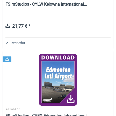
FSimStudios - CYLW Kelowna International...
21,77 € *
Recordar
X-Plane 11
FSimStudios - CYEG Edmonton International...