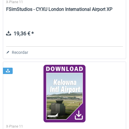
X-Plane 11
FSimStudios - CYXU London International Airport XP
19,36 € *
Recordar
X-Plane 11