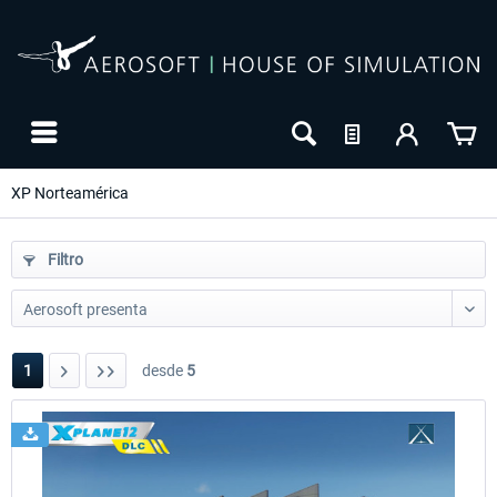
XP Norteamérica
Filtro
1
desde
5