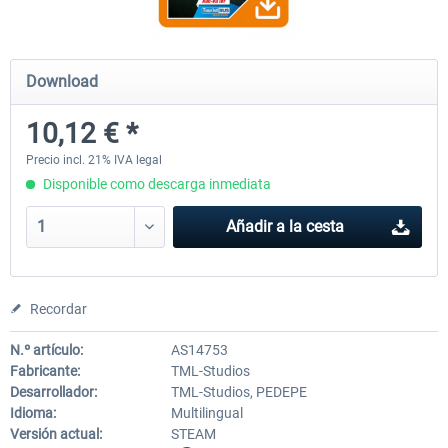
Fernbus Simulator - Platinum Edition
Fernbus Simulator - W9
Download
10,12 € *
40,62 € *
8,08 € *
Precio incl. 21% IVA legal
Disponible como descarga inmediata
Añadir a la cesta
Recordar
N.º artículo:
AS14753
Fabricante:
TML-Studios
Desarrollador:
TML-Studios, PEDEPE
Idioma:
Multilingual
Versión actual:
STEAM