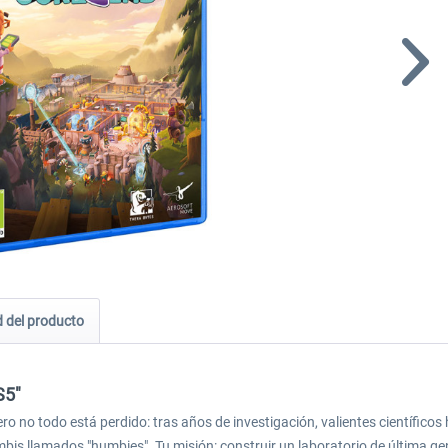
 del producto
S5"
 no todo está perdido: tras años de investigación, valientes científicos 
bis llamados "humbies". Tu misión: construir un laboratorio de última ge