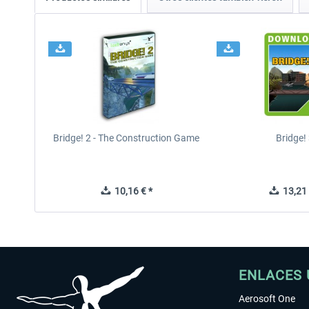
Bridge! 2 - The Construction Game
Bridge!
10,16 € *
13,21 
ENLACES 
Aerosoft One