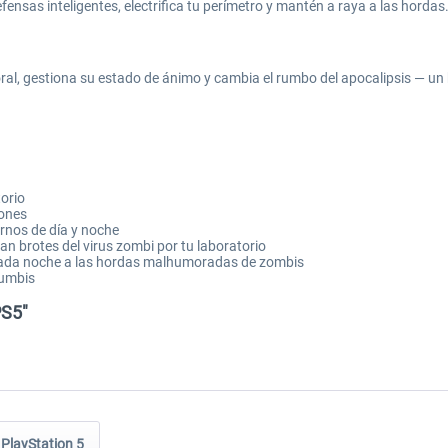
nsas inteligentes, electrifica tu perímetro y mantén a raya a las hordas
boral, gestiona su estado de ánimo y cambia el rumbo del apocalipsis — un 
orio
gones
urnos de día y noche
an brotes del virus zombi por tu laboratorio
 cada noche a las hordas malhumoradas de zombis
humbis
PS5"
PlayStation 5