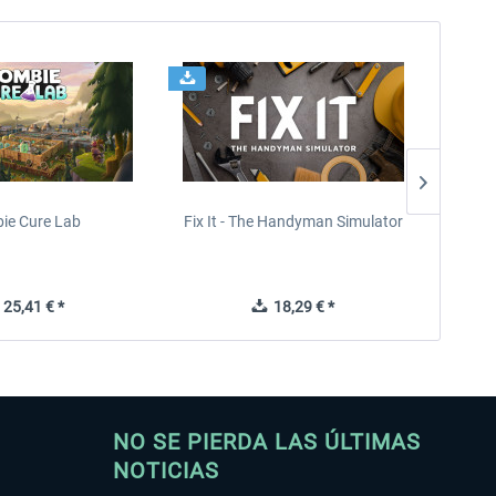
ie Cure Lab
Fix It - The Handyman Simulator
F
25,41 € *
18,29 € *
NO SE PIERDA LAS ÚLTIMAS
NOTICIAS