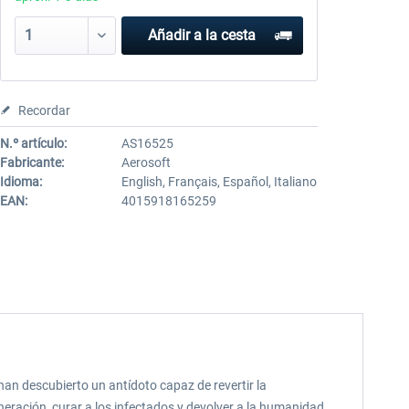
Añadir a la cesta
Recordar
N.º artículo:
AS16525
Fabricante:
Aerosoft
Idioma:
English, Français, Español, Italiano
EAN:
4015918165259
han descubierto un antídoto capaz de revertir la
neración, curar a los infectados y devolver a la humanidad