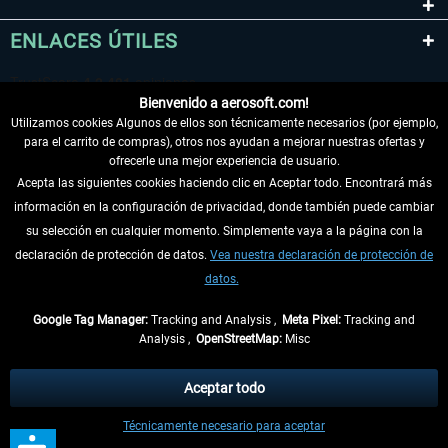
ENLACES ÚTILES
Bienvenido a aerosoft.com!
Utilizamos cookies Algunos de ellos son técnicamente necesarios (por ejemplo,
para el carrito de compras), otros nos ayudan a mejorar nuestras ofertas y
ofrecerle una mejor experiencia de usuario.
Acepta las siguientes cookies haciendo clic en Aceptar todo. Encontrará más
información en la configuración de privacidad, donde también puede cambiar
DESISTIR DEL CONTRATO
su selección en cualquier momento. Simplemente vaya a la página con la
declaración de protección de datos.
Vea nuestra declaración de protección de
INFORMACIÓN
datos.
NO SE PIERDA LAS ÚLTIMAS NOTICIAS
Google Tag Manager:
Tracking and Analysis ,
Meta Pixel:
Tracking and
Analysis ,
OpenStreetMap:
Misc
* Todos los precios, incl. el IVA legal y
gastos de envío
así como las posibles
tasas de recepción si no se describe lo contrario
Aceptar todo
** De aplicación a envíos dentro de Alemania. Los plazos de envío para los
Técnicamente necesario para aceptar
demás países se pueden consultar en la
información de envío
.