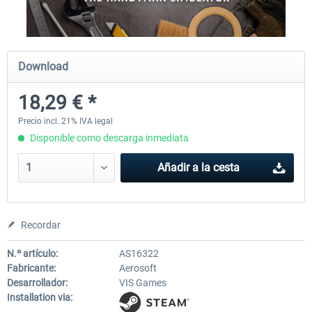
City Bus Manager - E-Bus & Green
City Bus Manager
Download
Energy
18,29 € *
10,16 € *
28,46 € *
Precio incl. 21% IVA legal
Disponible como descarga inmediata
Añadir a la cesta
Recordar
N.º artículo:
AS16322
Fabricante:
Aerosoft
Desarrollador:
VIS Games
Installation via: