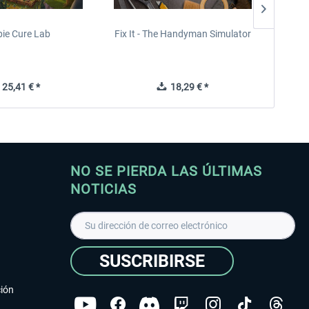
ie Cure Lab
Fix It - The Handyman Simulator
F
25,41 € *
18,29 € *
NO SE PIERDA LAS ÚLTIMAS
NOTICIAS
SUSCRIBIRSE
ción