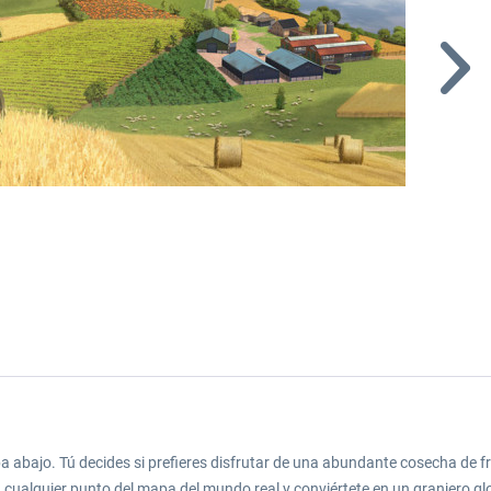
 abajo. Tú decides si prefieres disfrutar de una abundante cosecha de fre
 cualquier punto del mapa del mundo real y conviértete en un granjero gl