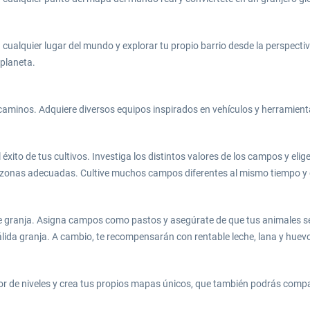
alquier lugar del mundo y explorar tu propio barrio desde la perspectiva 
 planeta.
aminos. Adquiere diversos equipos inspirados en vehículos y herramienta
l éxito de tus cultivos. Investiga los distintos valores de los campos y e
 zonas adecuadas. Cultive muchos campos diferentes al mismo tiempo y do
de granja. Asigna campos como pastos y asegúrate de que tus animales s
lida granja. A cambio, te recompensarán con rentable leche, lana y huev
or de niveles y crea tus propios mapas únicos, que también podrás com