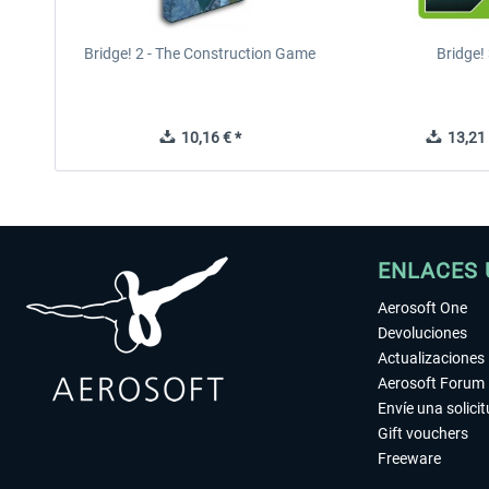
Bridge! 2 - The Construction Game
Bridge!
10,16 € *
13,21 
ENLACES 
Aerosoft One
Devoluciones
Actualizaciones
Aerosoft Forum
Envíe una solici
Gift vouchers
Freeware