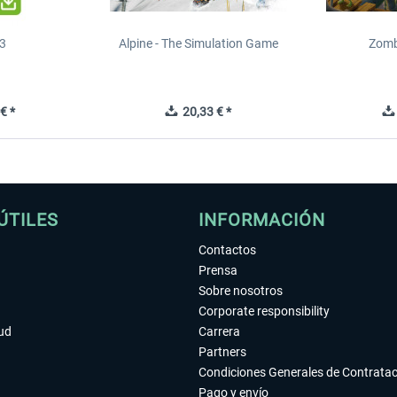
 3
Alpine - The Simulation Game
Zomb
€ *
20,33 € *
ÚTILES
INFORMACIÓN
Contactos
Prensa
Sobre nosotros
Corporate responsibility
tud
Carrera
Partners
Condiciones Generales de Contrata
Pago y envío