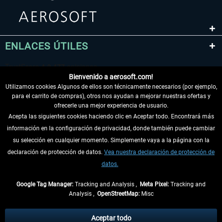
ENLACES ÚTILES
Bienvenido a aerosoft.com!
Utilizamos cookies Algunos de ellos son técnicamente necesarios (por ejemplo,
para el carrito de compras), otros nos ayudan a mejorar nuestras ofertas y
ofrecerle una mejor experiencia de usuario.
Acepta las siguientes cookies haciendo clic en Aceptar todo. Encontrará más
información en la configuración de privacidad, donde también puede cambiar
DESISTIR DEL CONTRATO
su selección en cualquier momento. Simplemente vaya a la página con la
declaración de protección de datos.
Vea nuestra declaración de protección de
INFORMACIÓN
datos.
NO SE PIERDA LAS ÚLTIMAS NOTICIAS
Google Tag Manager:
Tracking and Analysis ,
Meta Pixel:
Tracking and
Analysis ,
OpenStreetMap:
Misc
* Todos los precios, incl. el IVA legal y
gastos de envío
así como las posibles
tasas de recepción si no se describe lo contrario
Aceptar todo