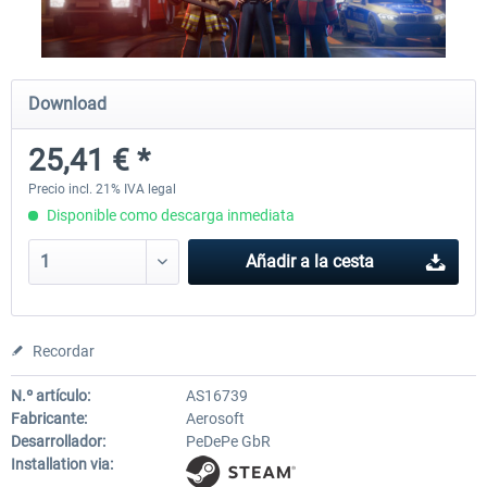
City Bus Manager - E-Bus & Green
City Bus Manager
Download
Energy
25,41 € *
10,16 € *
28,46 € *
Precio incl. 21% IVA legal
Disponible como descarga inmediata
Añadir a la cesta
Recordar
N.º artículo:
AS16739
Fabricante:
Aerosoft
Desarrollador:
PeDePe GbR
Installation via: