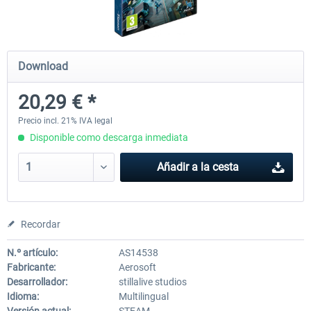
Launch Discount
Emergency Call - The Firefighting
Global Rescue
Download
Simulation 3
20,29 € *
25,41 € *
22,87 € *
25,41 € *
Precio incl. 21% IVA legal
Disponible como descarga inmediata
Añadir a la cesta
Recordar
N.º artículo:
AS14538
Fabricante:
Aerosoft
Desarrollador:
stillalive studios
Idioma:
Multilingual