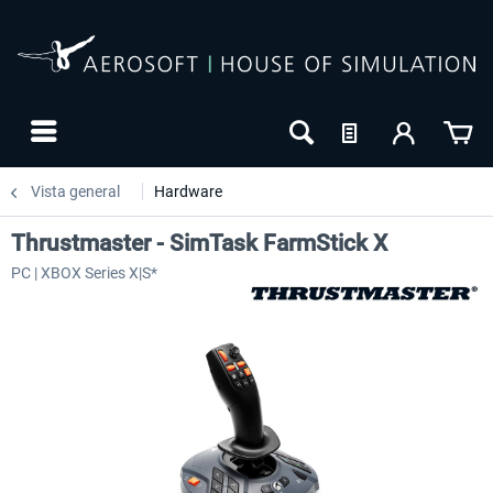
Vista general
Hardware
Thrustmaster - SimTask FarmStick X
PC | XBOX Series X|S*