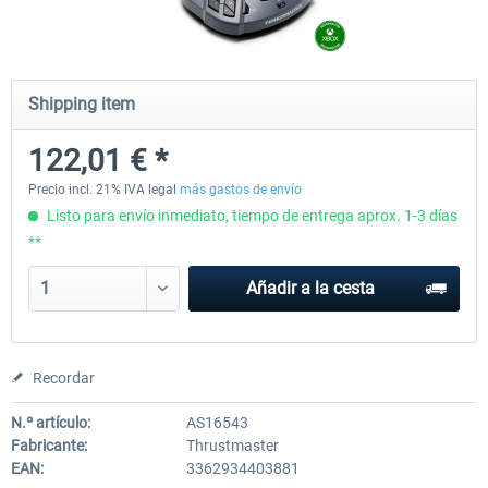
Wheel Stand Pro - Farm Truck
Wheel Stand Pro Upgrade - Un
Shipping item
Pedals Plate
122,01 € *
199,65 € *
30,25 € *
Precio incl. 21% IVA legal
más gastos de envío
Listo para envío inmediato, tiempo de entrega aprox. 1-3 días
**
Añadir a la cesta
Recordar
N.º artículo:
AS16543
Fabricante:
Thrustmaster
EAN:
3362934403881