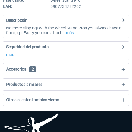
Fabricante:
Wheel Stand Pro
EAN:
5907734782262
Descripción
No more slipping! With the Wheel Stand Pros you always have a
firm grip. Easily you can attach...
más
Seguridad del producto
más
Accesorios
2
Productos similares
Otros clientes también vieron