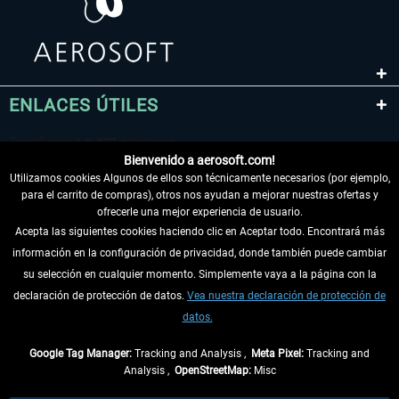
ENLACES ÚTILES
Bienvenido a aerosoft.com!
Utilizamos cookies Algunos de ellos son técnicamente necesarios (por ejemplo,
para el carrito de compras), otros nos ayudan a mejorar nuestras ofertas y
ofrecerle una mejor experiencia de usuario.
Acepta las siguientes cookies haciendo clic en Aceptar todo. Encontrará más
información en la configuración de privacidad, donde también puede cambiar
DESISTIR DEL CONTRATO
su selección en cualquier momento. Simplemente vaya a la página con la
declaración de protección de datos.
Vea nuestra declaración de protección de
INFORMACIÓN
datos.
NO SE PIERDA LAS ÚLTIMAS NOTICIAS
Google Tag Manager:
Tracking and Analysis ,
Meta Pixel:
Tracking and
Analysis ,
OpenStreetMap:
Misc
* Todos los precios, incl. el IVA legal y
gastos de envío
así como las posibles