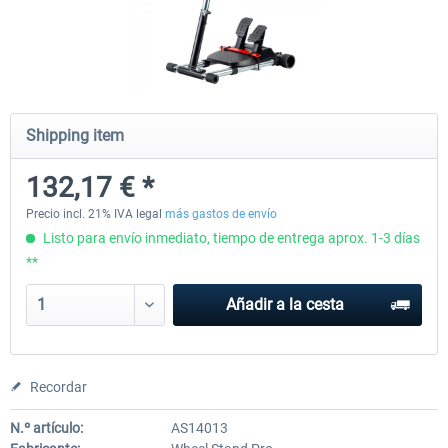
Wheel Stand Pro - Farm Truck
Wheel Stand Pro Upgrade - Un
Pedals Plate
Shipping item
199,65 € *
30,25 € *
132,17 € *
Precio incl. 21% IVA legal
más gastos de envío
Listo para envío inmediato, tiempo de entrega aprox. 1-3 días
**
Añadir a la cesta
Recordar
N.º artículo:
AS14013