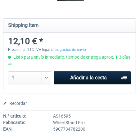
Wheel Stand Pro - Farm Truck
Wheel Stand Pro Upgrade - Un
Shipping item
Pedals Plate
12,10 € *
199,65 € *
30,25 € *
Precio incl. 21% IVA legal
más gastos de envío
Listo para envío inmediato, tiempo de entrega aprox. 1-3 días
**
Añadir a la cesta
Recordar
N.º artículo:
AS16595
Fabricante:
Wheel Stand Pro
EAN:
5907734782200