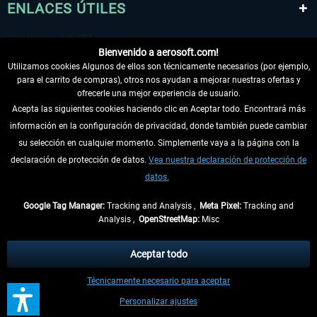
ENLACES ÚTILES
Bienvenido a aerosoft.com!
Utilizamos cookies Algunos de ellos son técnicamente necesarios (por ejemplo,
para el carrito de compras), otros nos ayudan a mejorar nuestras ofertas y
ofrecerle una mejor experiencia de usuario.
Acepta las siguientes cookies haciendo clic en Aceptar todo. Encontrará más
información en la configuración de privacidad, donde también puede cambiar
DESISTIR DEL CONTRATO
su selección en cualquier momento. Simplemente vaya a la página con la
declaración de protección de datos.
Vea nuestra declaración de protección de
INFORMACIÓN
datos.
NO SE PIERDA LAS ÚLTIMAS NOTICIAS
Google Tag Manager:
Tracking and Analysis ,
Meta Pixel:
Tracking and
Analysis ,
OpenStreetMap:
Misc
* Todos los precios, incl. el IVA legal y
gastos de envío
así como las posibles
tasas de recepción si no se describe lo contrario
Aceptar todo
** De aplicación a envíos dentro de Alemania. Los plazos de envío para los
Técnicamente necesario para aceptar
demás países se pueden consultar en la
información de envío
.
Personalizar ajustes
Contactos
Updates
Envíe una solicitud