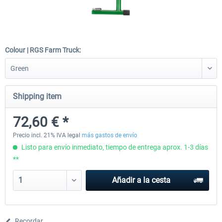
Wheel Stand Pro - Farm Truck
Wheel Stand Pro Upgrade - Un
Pedals Plate
Colour | RGS Farm Truck:
199,65 € *
30,25 € *
Shipping item
72,60 € *
Precio incl. 21% IVA legal
más gastos de envío
Listo para envío inmediato, tiempo de entrega aprox. 1-3 días
**
Añadir a la cesta
Recordar