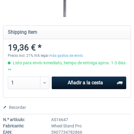
Wheel Stand Pro - Farm Truck
Wheel Stand Pro Upgrade - Un
Pedals Plate
Shipping item
19,36 € *
199,65 € *
30,25 € *
Precio incl. 21% IVA legal
más gastos de envío
Listo para envío inmediato, tiempo de entrega aprox. 1-3 días
**
Añadir a la cesta
Recordar
N.º artículo:
AS16647
Fabricante:
Wheel Stand Pro
EAN:
5907734782866