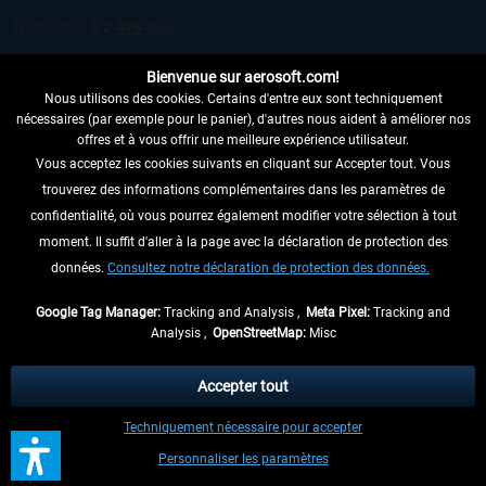
Bienvenue sur aerosoft.com!
Nous utilisons des cookies. Certains d'entre eux sont techniquement
nécessaires (par exemple pour le panier), d'autres nous aident à améliorer nos
offres et à vous offrir une meilleure expérience utilisateur.
Vous acceptez les cookies suivants en cliquant sur Accepter tout. Vous
RENONCER AU CONTRAT ICI
trouverez des informations complémentaires dans les paramètres de
INFORMATIONS
confidentialité, où vous pourrez également modifier votre sélection à tout
moment. Il suffit d'aller à la page avec la déclaration de protection des
NE MANQUEZ PAS LES DERNIÈRES
données.
Consultez notre déclaration de protection des données.
NOUVELLES
Google Tag Manager:
Tracking and Analysis ,
Meta Pixel:
Tracking and
Analysis ,
OpenStreetMap:
Misc
* Tous les prix sont indiqués TVA légale comprise, hors
frais de port
et, le cas
échéant, frais de remboursement, si aucune description contraire.
Accepter tout
** S'applique aux envois vers l'Allemagne. Pour les autres pays, veuillez
Techniquement nécessaire pour accepter
consulter les
informations d'expédition
.
Personnaliser les paramètres
Contact
Updates
Soumettre une demande