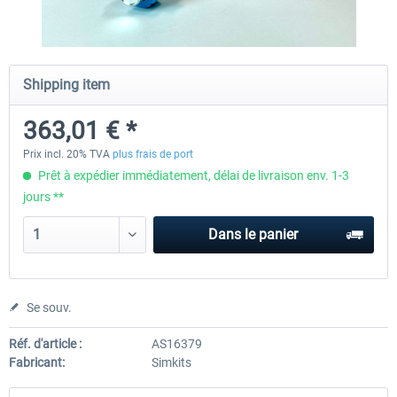
Honeycomb - Sierra TPM Module
Yawman Arrow
Shipping item
363,01 € *
251,08 € *
221,84 € *
Prix incl. 20% TVA
plus frais de port
Prêt à expédier immédiatement, délai de livraison env. 1-3
jours **
Dans le panier
Se souv.
Réf. d'article :
AS16379
Fabricant:
Simkits