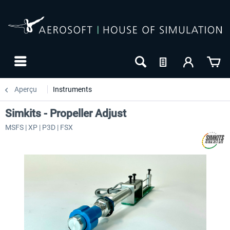
Aperçu
Instruments
Simkits - Propeller Adjust
MSFS | XP | P3D | FSX