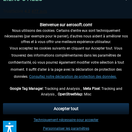
Bienvenue sur aerosoft.com!
Nous utilisons des cookies. Certains d'entre eux sont techniquement
nécessaires (par exemple pour le panier), d'autres nous aident à améliorer nos
offres et à vous offrir une meilleure expérience utilisateur.
Vous acceptez les cookies suivants en cliquant sur Accepter tout. Vous
RENONCER AU CONTRAT ICI
trouverez des informations complémentaires dans les paramètres de
INFORMATIONS
confidentialité, où vous pourrez également modifier votre sélection à tout
moment. Il suffit d'aller à la page avec la déclaration de protection des
NE MANQUEZ PAS LES DERNIÈRES
données.
Consultez notre déclaration de protection des données.
NOUVELLES
Google Tag Manager:
Tracking and Analysis ,
Meta Pixel:
Tracking and
Analysis ,
OpenStreetMap:
Misc
* Tous les prix sont indiqués TVA légale comprise, hors
frais de port
et, le cas
échéant, frais de remboursement, si aucune description contraire.
Accepter tout
** S'applique aux envois vers l'Allemagne. Pour les autres pays, veuillez
Techniquement nécessaire pour accepter
consulter les
informations d'expédition
.
Personnaliser les paramètres