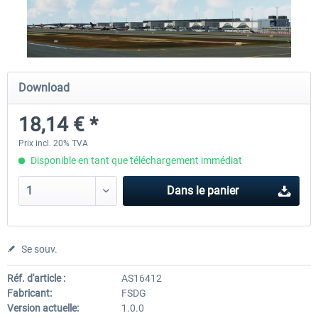
Airbus A320/A321
Aerosoft A330 profession
Download
42,69 € *
70,54 € *
18,14 € *
Prix incl. 20% TVA
Disponible en tant que téléchargement immédiat
Dans le panier
Se souv.
Réf. d'article :
AS16412
Fabricant:
FSDG
Version actuelle:
1.0.0