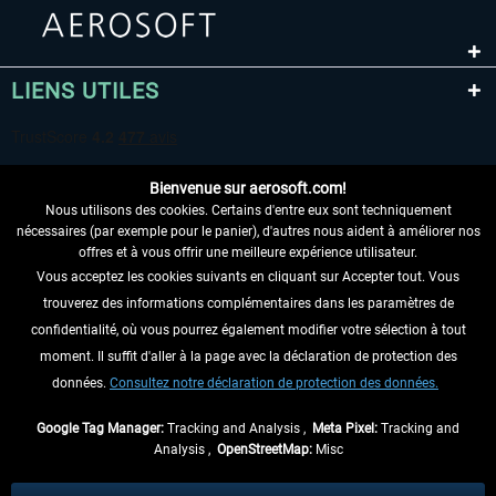
LIENS UTILES
Bienvenue sur aerosoft.com!
Nous utilisons des cookies. Certains d'entre eux sont techniquement
nécessaires (par exemple pour le panier), d'autres nous aident à améliorer nos
offres et à vous offrir une meilleure expérience utilisateur.
Vous acceptez les cookies suivants en cliquant sur Accepter tout. Vous
RENONCER AU CONTRAT ICI
trouverez des informations complémentaires dans les paramètres de
INFORMATIONS
confidentialité, où vous pourrez également modifier votre sélection à tout
moment. Il suffit d'aller à la page avec la déclaration de protection des
NE MANQUEZ PAS LES DERNIÈRES
données.
Consultez notre déclaration de protection des données.
NOUVELLES
Google Tag Manager:
Tracking and Analysis ,
Meta Pixel:
Tracking and
Analysis ,
OpenStreetMap:
Misc
* Tous les prix sont indiqués TVA légale comprise, hors
frais de port
et, le cas