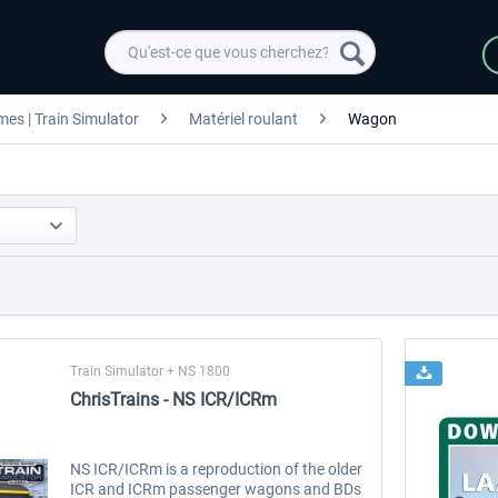
es | Train Simulator
Matériel roulant
Wagon
Train Simulator + NS 1800
ChrisTrains - NS ICR/ICRm
NS ICR/ICRm is a reproduction of the older
ICR and ICRm passenger wagons and BDs