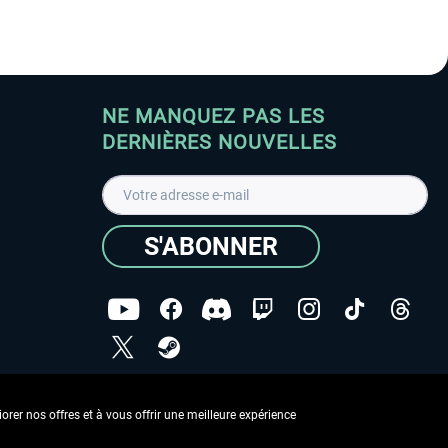
NE MANQUEZ PAS LES
DERNIÈRES NOUVELLES
S'ABONNER
ées
J'ai lu la
Déclaration de protection des données
.
rer nos offres et à vous offrir une meilleure expérience
Copyright © Aerosoft GmbH - Tous droits réservés