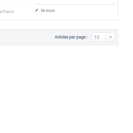
Se souv.
isTrains
Articles par page :
LAAERS - car transporter
FCCPPS Gravel Wagon
wagon
2,10 € *
2,10 € *