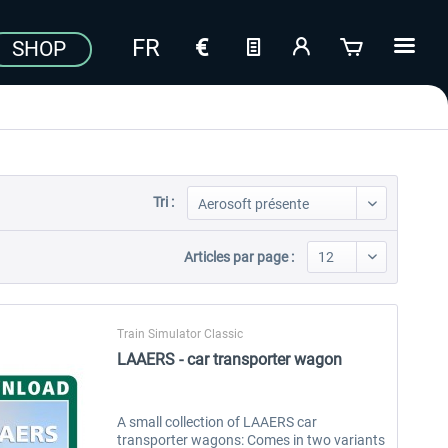
SHOP
Tri :
Articles par page :
Train Simulator Classic
LAAERS - car transporter wagon
A small collection of LAAERS car
transporter wagons: Comes in two variants