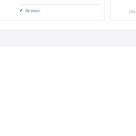
Se souv.
Chr
Gbs Freight Wagon
ChrisTrains - NS ICR/ICRm
2,10 € *
9,60 € *