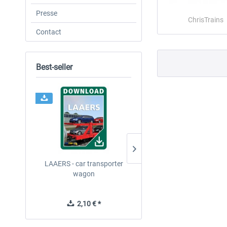
Presse
ChrisTrains
Contact
Best-seller
LAAERS - car transporter
FCCPPS Gravel Wagon
wagon
2,10 € *
2,10 € *