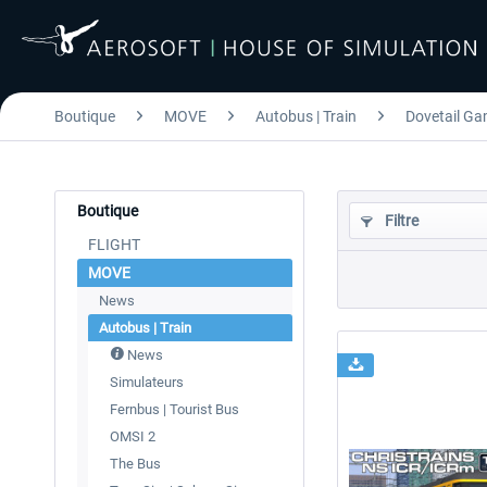
Boutique
MOVE
Autobus | Train
Dovetail Gam
Boutique
Filtre
FLIGHT
MOVE
News
Autobus | Train
News
Simulateurs
Fernbus | Tourist Bus
OMSI 2
The Bus