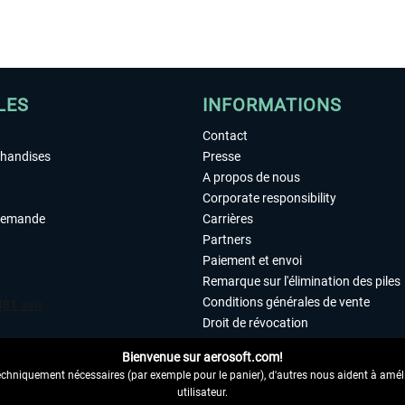
LES
INFORMATIONS
Contact
chandises
Presse
A propos de nous
Corporate responsibility
demande
Carrières
Partners
Paiement et envoi
Remarque sur l'élimination des piles
Conditions générales de vente
Droit de révocation
Déclaration de protection des donn
Bienvenue sur aerosoft.com!
Accessibilité
echniquement nécessaires (par exemple pour le panier), d'autres nous aident à amélio
Mentions légales
utilisateur.