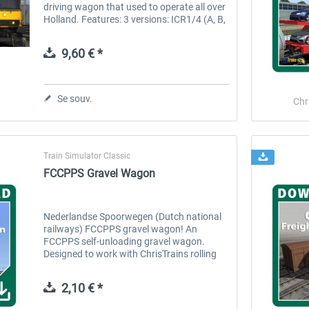
driving wagon that used to operate all over
Holland. Features: 3 versions: ICR1/4 (A, B,
BKD wagons), ICR2 (A, B wagons) and
ICRm (A, B, BD, Bf, BDs and...
9,60 € *
Se souv.
Chr
Train Simulator Classic
FCCPPS Gravel Wagon
Nederlandse Spoorwegen (Dutch national
railways) FCCPPS gravel wagon! An
FCCPPS self-unloading gravel wagon.
Designed to work with ChrisTrains rolling
stock but should work with any other
rolling stock in the game. Feature list: Full...
2,10 € *