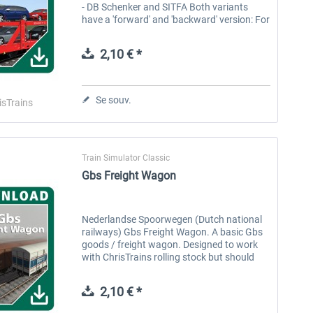
- DB Schenker and SITFA Both variants
have a 'forward' and 'backward' version: For
the cars to all point the same direction, a
'forward' wagons must be paired...
2,10 € *
Se souv.
isTrains
Train Simulator Classic
Gbs Freight Wagon
Nederlandse Spoorwegen (Dutch national
railways) Gbs Freight Wagon. A basic Gbs
goods / freight wagon. Designed to work
with ChrisTrains rolling stock but should
work with any other rolling stock in the
game. Feature list: Full custom...
2,10 € *