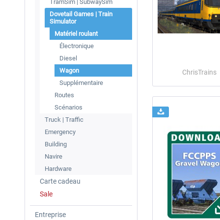
TramSim | SubwaySim
Dovetail Games | Train
Simulator
Matériel roulant
Électronique
Diesel
Wagon
ChrisTrains
Supplémentaire
Routes
Scénarios
Truck | Traffic
Emergency
Building
Navire
Hardware
Carte cadeau
Sale
Entreprise