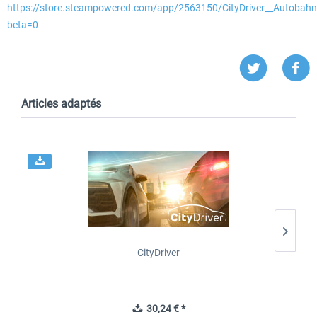
https://store.steampowered.com/app/2563150/CityDriver__Autobah
beta=0
Articles adaptés
-
CityDriver
30,24 € *