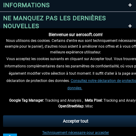
INFORMATIONS
NE MANQUEZ PAS LES DERNIÈRES
NOUVELLES
Bienvenue sur aerosoft.com!
Nous utilisons des cookies. Certains d'entre eux sont techniquement nécessaire
* Tous les prix sont indiqués TVA légale comprise, hors
frais de port
et, le cas
exemple pour le panier), d'autres nous aident à améliorer nos offres et à vous off
échéant, frais de remboursement, si aucune description contraire.
meilleure expérience utilisateur.
** S'applique aux envois vers l'Allemagne. Pour les autres pays, veuillez
Vous acceptez les cookies suivants en cliquant sur Accepter tout. Vous trouver
consulter les
informations d'expédition
.
informations complémentaires dans les paramètres de confidentialité, où vous 
également modifier votre sélection à tout moment. Il suffit d'aller à la page av
Contact
Updates
Soumettre une demande
déclaration de protection des données.
Consultez notre déclaration de protecti
données.
Google Tag Manager:
Tracking and Analysis ,
Meta Pixel:
Tracking and Analys
OpenStreetMap:
Misc
Accepter tout
Techniquement nécessaire pour accepter