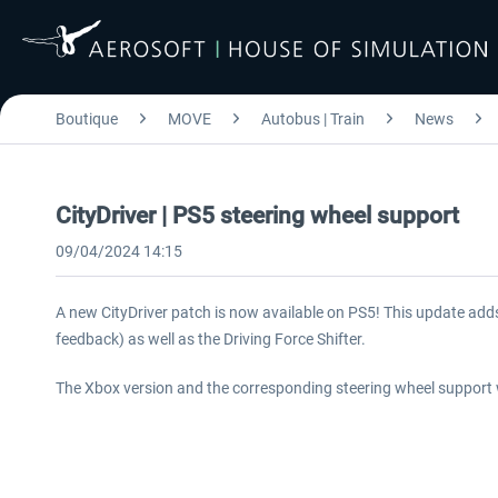
Boutique
MOVE
Autobus | Train
News
CityDriver | PS5 steering wheel support
09/04/2024 14:15
A new CityDriver patch is now available on PS5! This update adds
feedback) as well as the Driving Force Shifter.
The Xbox version and the corresponding steering wheel support wi