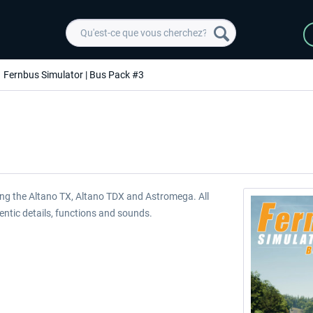
Fernbus Simulator | Bus Pack #3
ing the Altano TX, Altano TDX and Astromega. All
hentic details, functions and sounds.