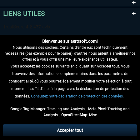
LIENS UTILES
Bienvenue sur aerosoft.com!
Nous utilisons des cookies. Certains d'entre eux sont techniquement
nécessaires (par exemple pour le panier), d'autres nous aident à améliorer nos
offres et à vous offrir une meilleure expérience utilisateur.
Vous acceptez les cookies suivants en cliquant sur Accepter tout. Vous
RENONCER AU CONTRAT ICI
trouverez des informations complémentaires dans les paramètres de
INFORMATIONS
confidentialité, où vous pourrez également modifier votre sélection à tout
moment. Il suffit d'aller à la page avec la déclaration de protection des
NE MANQUEZ PAS LES DERNIÈRES
données.
Consultez notre déclaration de protection des données.
NOUVELLES
Google Tag Manager:
Tracking and Analysis ,
Meta Pixel:
Tracking and
Analysis ,
OpenStreetMap:
Misc
* Tous les prix sont indiqués TVA légale comprise, hors
frais de port
et, le cas
échéant, frais de remboursement, si aucune description contraire.
Accepter tout
** S'applique aux envois vers l'Allemagne. Pour les autres pays, veuillez