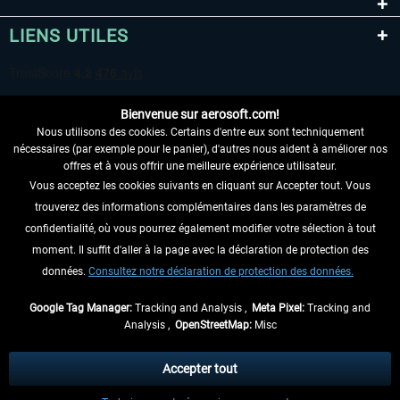
LIENS UTILES
Bienvenue sur aerosoft.com!
Nous utilisons des cookies. Certains d'entre eux sont techniquement
nécessaires (par exemple pour le panier), d'autres nous aident à améliorer nos
offres et à vous offrir une meilleure expérience utilisateur.
Vous acceptez les cookies suivants en cliquant sur Accepter tout. Vous
RENONCER AU CONTRAT ICI
trouverez des informations complémentaires dans les paramètres de
INFORMATIONS
confidentialité, où vous pourrez également modifier votre sélection à tout
moment. Il suffit d'aller à la page avec la déclaration de protection des
NE MANQUEZ PAS LES DERNIÈRES
données.
Consultez notre déclaration de protection des données.
NOUVELLES
Google Tag Manager:
Tracking and Analysis ,
Meta Pixel:
Tracking and
Analysis ,
OpenStreetMap:
Misc
* Tous les prix sont indiqués TVA légale comprise, hors
frais de port
et, le cas
échéant, frais de remboursement, si aucune description contraire.
Accepter tout
** S'applique aux envois vers l'Allemagne. Pour les autres pays, veuillez