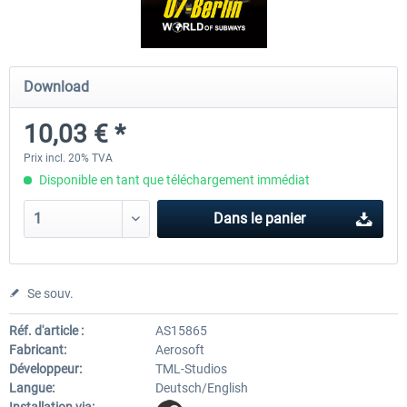
Fernbus Simulator
Train Simulator Classic
Download
10,03 € *
30,20 € *
30,24 € *
Prix incl. 20% TVA
Disponible en tant que téléchargement immédiat
Dans le panier
Se souv.
Réf. d'article :
AS15865
Fabricant:
Aerosoft
Développeur:
TML-Studios
Langue:
Deutsch/English