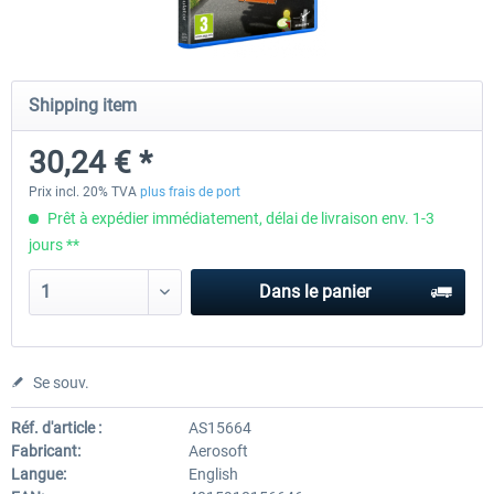
CityDriver
CityDriver - Deluxe Bund
Shipping item
30,24 € *
44,34 € *
30,24 € *
35,47 € *
Prix incl. 20% TVA
plus frais de port
Prêt à expédier immédiatement, délai de livraison env. 1-3
jours **
Dans le panier
Se souv.
Réf. d'article :
AS15664
Fabricant:
Aerosoft
Langue:
English