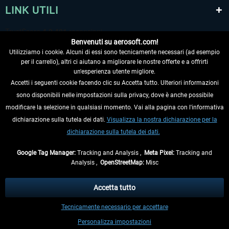
LINK UTILI
Benvenuti su aerosoft.com!
Utilizziamo i cookie. Alcuni di essi sono tecnicamente necessari (ad esempio
per il carrello), altri ci aiutano a migliorare le nostre offerte e a offrirti
un'esperienza utente migliore.
Accetti i seguenti cookie facendo clic su Accetta tutto. Ulteriori informazioni
sono disponibili nelle impostazioni sulla privacy, dove è anche possibile
RECEDERE DAL CONTRATTO
modificare la selezione in qualsiasi momento. Vai alla pagina con l'informativa
dichiarazione sulla tutela dei dati.
Visualizza la nostra dichiarazione per la
INFORMAZIONI
dichiarazione sulla tutela dei dati.
NON PERDETEVI LE ULTIME NOTIZIE
Google Tag Manager:
Tracking and Analysis ,
Meta Pixel:
Tracking and
Analysis ,
OpenStreetMap:
Misc
* Tutti i prezzi sono indicati al netto di Iva e
spese di spedizione
ed
eventualmente le spese di spedizione, se non diversamente descritto.
Accetta tutto
** Riguarda le spedizioni al di fuori della Germania, i tempi di consegna per le
Tecnicamente necessario per accettare
altre nazioni sono disponibili nelle
informazioni di spedizione
.
Personalizza impostazioni