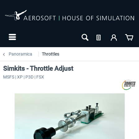
Panoramica
Throttles
Simkits - Throttle Adjust
MSFS | XP | P3D | FSX