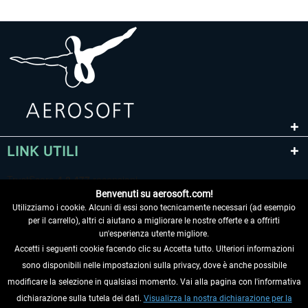
PILOT'S - FS Global Ultimate 2024
US Cities X - Chicago
85,39 € *
15,33 € *
LINK UTILI
Benvenuti su aerosoft.com!
Utilizziamo i cookie. Alcuni di essi sono tecnicamente necessari (ad esempio
per il carrello), altri ci aiutano a migliorare le nostre offerte e a offrirti
un'esperienza utente migliore.
Accetti i seguenti cookie facendo clic su Accetta tutto. Ulteriori informazioni
sono disponibili nelle impostazioni sulla privacy, dove è anche possibile
RECEDERE DAL CONTRATTO
modificare la selezione in qualsiasi momento. Vai alla pagina con l'informativa
dichiarazione sulla tutela dei dati.
Visualizza la nostra dichiarazione per la
INFORMAZIONI