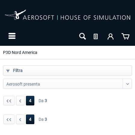
P3D Nord America
Filtra
4
Da
3
4
Da
3