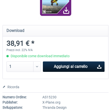
Diamond DA-62
Cessna 208 Grand Caravan 
Series XP
Download
38,91 € *
50,18 € *
38,91 € *
Prezzi incl. 22% IVA
Disponibile come download immediato
Aggiungi al carrello
Ricorda
Numero Ordine:
AS15230
Publisher:
X-Plane.org
Sviluppatore:
Thranda Design