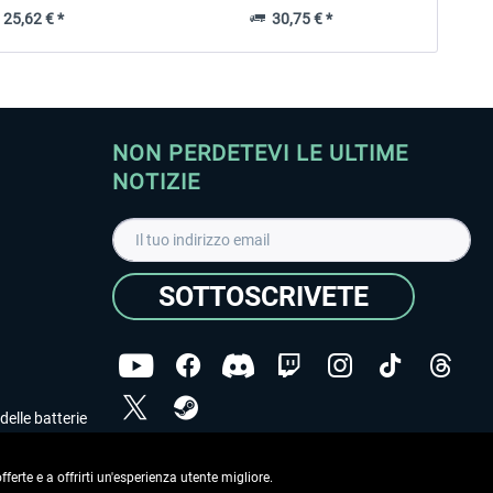
25,62 € *
30,75 € *
NON PERDETEVI LE ULTIME
NOTIZIE
SOTTOSCRIVETE
delle batterie
Ho letto l'informativa sulla
dichiarazione sulla tutela
dei dati
.
ferte e a offrirti un'esperienza utente migliore.