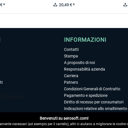
€ *
20,49 € *
I
INFORMAZIONI
Contatti
Stampa
A proposito di noi
Responsabilità azienda
Carriera
ti
Patners
Condizioni Generali di Contratto
Pagamento e spedizione
Diritto di recesso per consumatori
Indicazioni relative allo smaltimento 
Dichiarazione sulla tutela dei dati
Benvenuti su aerosoft.com!
Editoriale
amente necessari (ad esempio per il carrello), altri ci aiutano a migliorare le nostre of