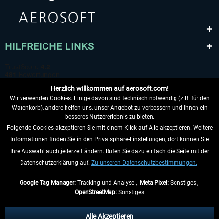
HILFREICHE LINKS
Herzlich willkommen auf aerosoft.com!
Wir verwenden Cookies. Einige davon sind technisch notwendig (z.B. für den
Warenkorb), andere helfen uns, unser Angebot zu verbessern und Ihnen ein
besseres Nutzererlebnis zu bieten.
Folgende Cookies akzeptieren Sie mit einem Klick auf Alle akzeptieren. Weitere
VERTRAG WIDERRUFEN
Informationen finden Sie in den Privatsphäre-Einstellungen, dort können Sie
Ihre Auswahl auch jederzeit ändern. Rufen Sie dazu einfach die Seite mit der
INFORMATIONEN
Datenschutzerklärung auf.
Zu unseren Datenschutzbestimmungen.
NICHTS MEHR VERPASSEN
Google Tag Manager:
Tracking und Analyse ,
Meta Pixel:
Sonstiges ,
OpenStreetMap:
Sonstiges
* Alle Preise inkl. gesetzl. Mehrwertsteuer zzgl.
Versandkosten
, wenn nicht
anders beschrieben.
Alle Akzeptieren