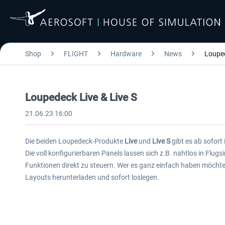
Shop
FLIGHT
Hardware
News
Louped
Loupedeck Live & Live S
21.06.23 16:00
Die beiden Loupedeck-Produkte
Live
und
Live S
gibt es ab sofort
Die voll konfigurierbaren Panels lassen sich z.B. nahtlos in Flug
Funktionen direkt zu steuern. Wer es ganz einfach haben möchte,
Layouts herunterladen und sofort loslegen.