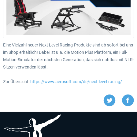
Eine Vielzahl neuer Next Level Racing-Produkte sind ab sofort bei uns
im Shop erhältlich! Dabei ist u.a. die Motion Plus Platform, ein Full-
Motion-Simulator der nächsten Generation, das sich nahtlos mit NLR-
Sitzen verwenden lässt.
Zur Übersicht:
https://www.aerosoft.com/de/next-level-racing/