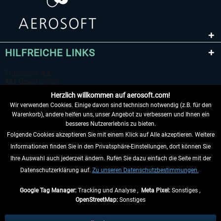
HILFREICHE LINKS
Herzlich willkommen auf aerosoft.com!
Wir verwenden Cookies. Einige davon sind technisch notwendig (z.B. für den
Warenkorb), andere helfen uns, unser Angebot zu verbessern und Ihnen ein
besseres Nutzererlebnis zu bieten.
Folgende Cookies akzeptieren Sie mit einem Klick auf Alle akzeptieren. Weitere
VERTRAG WIDERRUFEN
Informationen finden Sie in den Privatsphäre-Einstellungen, dort können Sie
Ihre Auswahl auch jederzeit ändern. Rufen Sie dazu einfach die Seite mit der
INFORMATIONEN
Datenschutzerklärung auf.
Zu unseren Datenschutzbestimmungen.
NICHTS MEHR VERPASSEN
Google Tag Manager:
Tracking und Analyse ,
Meta Pixel:
Sonstiges ,
OpenStreetMap:
Sonstiges
* Alle Preise inkl. gesetzl. Mehrwertsteuer zzgl.
Versandkosten
, wenn nicht