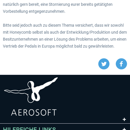
natürlich gern bereit, eine Stornierung eurer bereits getätigten
Vorbestellung entgegenzunehmen.
Bitte seid jedoch auch zu diesem Thema versichert, dass wir sowohl
mit Honeycomb selbst als auch der Entwicklung/Produktion und dem
Besitzunternehmen an einer Lösung des Problems arbeiten, um einen
Vertrieb der Pedals in Europa möglichst bald zu gewährleisten.
HILFREICHE LINKS