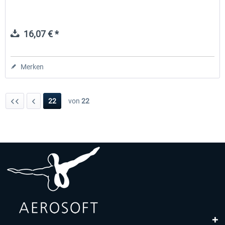
16,07 € *
Merken
22
von
22