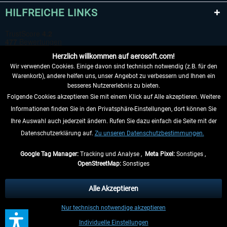
HILFREICHE LINKS
Herzlich willkommen auf aerosoft.com!
Wir verwenden Cookies. Einige davon sind technisch notwendig (z.B. für den
Warenkorb), andere helfen uns, unser Angebot zu verbessern und Ihnen ein
besseres Nutzererlebnis zu bieten.
Folgende Cookies akzeptieren Sie mit einem Klick auf Alle akzeptieren. Weitere
VERTRAG WIDERRUFEN
Informationen finden Sie in den Privatsphäre-Einstellungen, dort können Sie
Ihre Auswahl auch jederzeit ändern. Rufen Sie dazu einfach die Seite mit der
INFORMATIONEN
Datenschutzerklärung auf.
Zu unseren Datenschutzbestimmungen.
NICHTS MEHR VERPASSEN
Google Tag Manager:
Tracking und Analyse ,
Meta Pixel:
Sonstiges ,
OpenStreetMap:
Sonstiges
* Alle Preise inkl. gesetzl. Mehrwertsteuer zzgl.
Versandkosten
, wenn nicht
anders beschrieben.
Alle Akzeptieren
** Gilt für Lieferungen innerhalb Deutschlands, Lieferzeiten für andere Länder
Nur technisch notwendige akzeptieren
entnehmen Sie bitte den
Versandinformationen
.
Individuelle Einstellungen