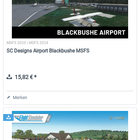
Aerosoft Mega Airport Brüssel
Aerosoft Airport Köln/Bo
MSFS 2020 | MSFS 2024
24,95 € *
17,95 € *
SC Designs Airport Blackbushe MSFS
15,82 € *
Merken