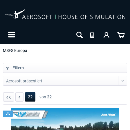
MSFS Europa
Filtern
22
von
22