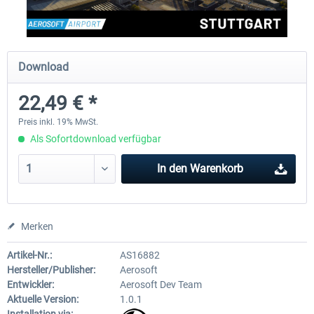
Drzewiecki Design - EPRA Radom
Octavi - IFR-1
Download
MSFS FREE
22,49 € *
179,99 €
0,00 € *
164,99 € *
Preis inkl. 19% MwSt.
Als Sofortdownload verfügbar
In den
Warenkorb
Merken
Artikel-Nr.:
AS16882
Hersteller/Publisher:
Aerosoft
Entwickler:
Aerosoft Dev Team
Aktuelle Version:
1.0.1