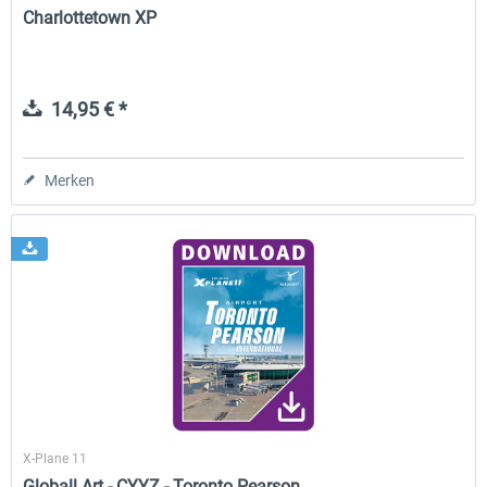
Charlottetown XP
14,95 € *
Merken
X-Plane 11
Globall Art - CYYZ - Toronto Pearson...