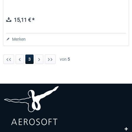
15,11 € *
Merken
3
von
5