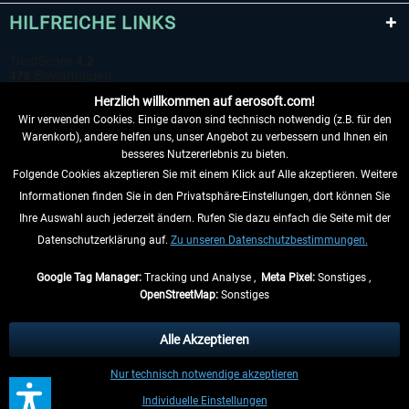
HILFREICHE LINKS
Herzlich willkommen auf aerosoft.com!
Wir verwenden Cookies. Einige davon sind technisch notwendig (z.B. für den
Warenkorb), andere helfen uns, unser Angebot zu verbessern und Ihnen ein
besseres Nutzererlebnis zu bieten.
Folgende Cookies akzeptieren Sie mit einem Klick auf Alle akzeptieren. Weitere
VERTRAG WIDERRUFEN
Informationen finden Sie in den Privatsphäre-Einstellungen, dort können Sie
Ihre Auswahl auch jederzeit ändern. Rufen Sie dazu einfach die Seite mit der
INFORMATIONEN
Datenschutzerklärung auf.
Zu unseren Datenschutzbestimmungen.
NICHTS MEHR VERPASSEN
Google Tag Manager:
Tracking und Analyse ,
Meta Pixel:
Sonstiges ,
OpenStreetMap:
Sonstiges
* Alle Preise inkl. gesetzl. Mehrwertsteuer zzgl.
Versandkosten
, wenn nicht
anders beschrieben.
Alle Akzeptieren
** Gilt für Lieferungen innerhalb Deutschlands, Lieferzeiten für andere Länder
Nur technisch notwendige akzeptieren
entnehmen Sie bitte den
Versandinformationen
.
Individuelle Einstellungen