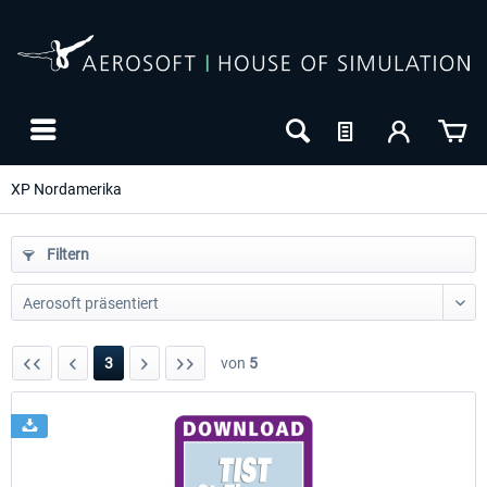
XP Nordamerika
Filtern
3
von
5