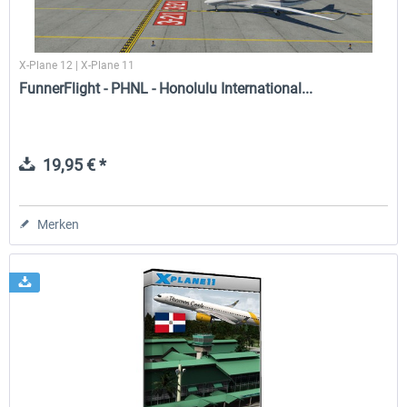
X-Plane 12 | X-Plane 11
FunnerFlight - PHNL - Honolulu International...
19,95 € *
Merken