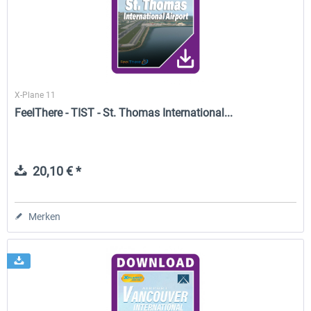
FunnerFlight - KSAN, KNZY & Naval
Saint Croix XP
Base San...
X-Plane 11
19,95 € *
24,78 € *
FeelThere - TIST - St. Thomas International...
20,10 € *
Merken