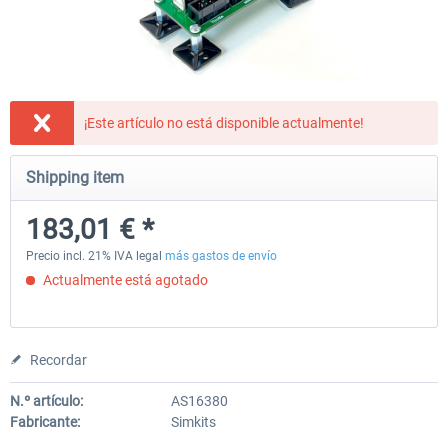
Honeycomb - Flight Sim USB Hub
Honeycomb - Dust Cover - A
Bravo
¡Este artículo no está disponible actualmente!
50,83 € *
30,49 € *
Shipping item
183,01 € *
Precio incl. 21% IVA legal
más gastos de envío
Actualmente está agotado
Recordar
N.º artículo:
AS16380
Fabricante:
Simkits