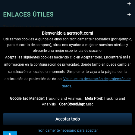
ENLACES ÚTILES
Bienvenido a aerosoft.com!
Utilizamos cookies Algunos de ellos son técnicamente necesarios (por ejemplo,
para el carrito de compras), otros nos ayudan a mejorar nuestras ofertas y
ofrecerle una mejor experiencia de usuario.
Acepta las siguientes cookies haciendo clic en Aceptar todo. Encontrará más
información en la configuración de privacidad, donde también puede cambiar
DESISTIR DEL CONTRATO
su selección en cualquier momento. Simplemente vaya a la página con la
declaración de protección de datos.
Vea nuestra declaración de protección de
INFORMACIÓN
datos.
NO SE PIERDA LAS ÚLTIMAS NOTICIAS
Google Tag Manager:
Tracking and Analysis ,
Meta Pixel:
Tracking and
Analysis ,
OpenStreetMap:
Misc
* Todos los precios, incl. el IVA legal y
gastos de envío
así como las posibles
tasas de recepción si no se describe lo contrario
Aceptar todo
** De aplicación a envíos dentro de Alemania. Los plazos de envío para los
Técnicamente necesario para aceptar
demás países se pueden consultar en la
información de envío
.